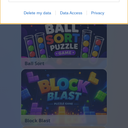
Bubble Shooter
Delete my data
Data Access
Privacy
Ball Sort
Block Blast