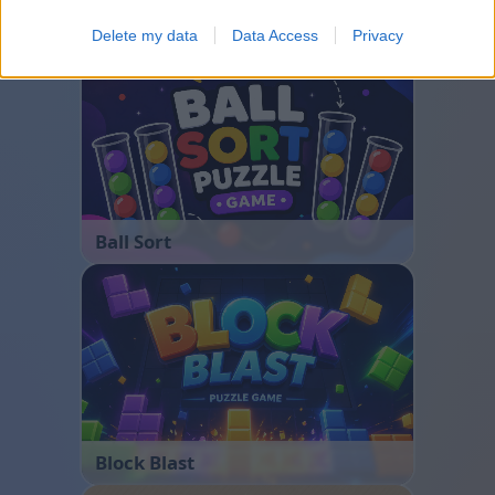
Bubble Shooter
Delete my data
Data Access
Privacy
Ball Sort
Block Blast