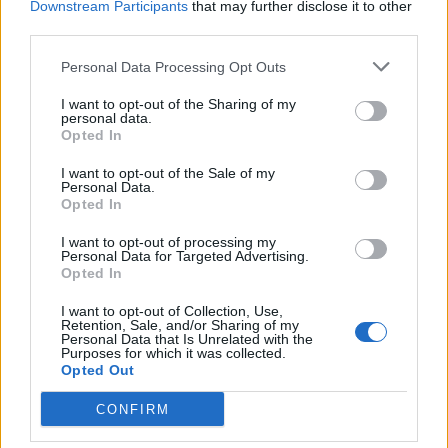
Downstream Participants
that may further disclose it to other
他のゲーム
third parties.
パズル
ソリティア
麻雀
数独
Personal Data Processing Opt Outs
カラーバトル
マインスイーパー
I want to opt-out of the Sharing of my
personal data.
リバーシ
バックギャモン
Opted In
I want to opt-out of the Sale of my
Personal Data.
Opted In
I want to opt-out of processing my
Personal Data for Targeted Advertising.
Opted In
I want to opt-out of Collection, Use,
Retention, Sale, and/or Sharing of my
Personal Data that Is Unrelated with the
Purposes for which it was collected.
Opted Out
CONFIRM