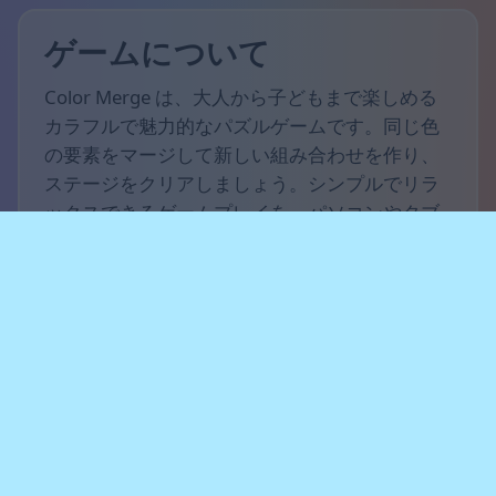
ゲームについて
Color Merge は、大人から子どもまで楽しめる
カラフルで魅力的なパズルゲームです。同じ色
の要素をマージして新しい組み合わせを作り、
ステージをクリアしましょう。シンプルでリラ
ックスできるゲームプレイを、パソコンやタブ
レット、スマートフォンでお楽しみください。
ゲームルール
できるだけ多くのポイントを獲得し、レベルを
進んでいくことが目標です。同じ色の要素をマ
ージして連鎖を作り、新しい要素のためのスペ
ースを確保しましょう。ボードが一杯にならな
いように注意してください。動かせる要素がな
くなるとゲームオーバーです。