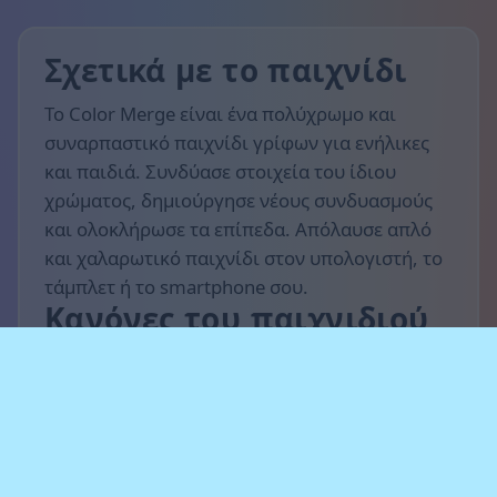
Σχετικά με το παιχνίδι
Το Color Merge είναι ένα πολύχρωμο και
συναρπαστικό παιχνίδι γρίφων για ενήλικες
και παιδιά. Συνδύασε στοιχεία του ίδιου
χρώματος, δημιούργησε νέους συνδυασμούς
και ολοκλήρωσε τα επίπεδα. Απόλαυσε απλό
και χαλαρωτικό παιχνίδι στον υπολογιστή, το
τάμπλετ ή το smartphone σου.
Κανόνες του παιχνιδιού
Ο στόχος είναι να συγκεντρώσεις όσο το
δυνατόν περισσότερους πόντους και να
προχωρήσεις στα επίπεδα. Συνδύαζε στοιχεία
του ίδιου χρώματος, δημιούργησε αλυσίδες
συνδυασμών και άδειαζε χώρο για νέα