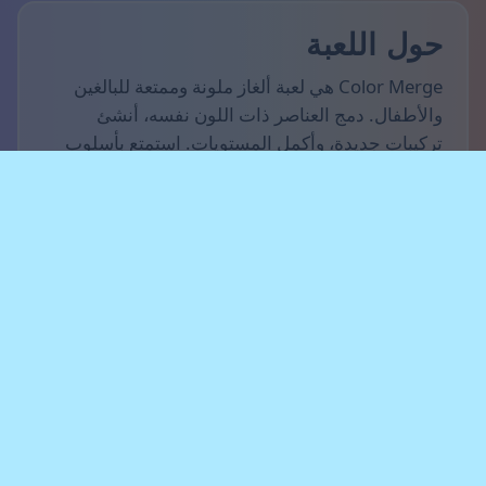
حول اللعبة
Color Merge هي لعبة ألغاز ملونة وممتعة للبالغين
والأطفال. دمج العناصر ذات اللون نفسه، أنشئ
تركيبات جديدة، وأكمل المستويات. استمتع بأسلوب
لعب بسيط ومريح على جهاز الكمبيوتر أو الجهاز
اللوحي أو الهاتف الذكي.
قواعد اللعبة
الهدف هو تسجيل أكبر عدد ممكن من النقاط والتقدم
عبر المستويات. دُمج العناصر ذات اللون نفسه، وأنشئ
سلاسل من الدمج، وافرغ مساحة لعناصر جديدة. لا تدع
اللوحة تمتلئ — إذا لم تبق حركات متاحة، تنتهي
اللعبة.