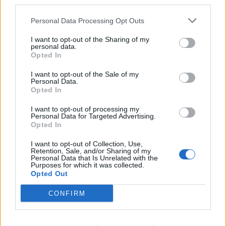
third parties.
ألعاب أخرى
Personal Data Processing Opt Outs
الألغاز
سوليتير
ما جونغ
سودوكو
I want to opt-out of the Sharing of my
personal data.
معركة الألوان
كاسحة الألغام
Opted In
ريفيرسي
طاولة الزهر
I want to opt-out of the Sale of my
Personal Data.
Opted In
I want to opt-out of processing my
Personal Data for Targeted Advertising.
Opted In
I want to opt-out of Collection, Use,
Retention, Sale, and/or Sharing of my
Personal Data that Is Unrelated with the
Purposes for which it was collected.
Opted Out
CONFIRM