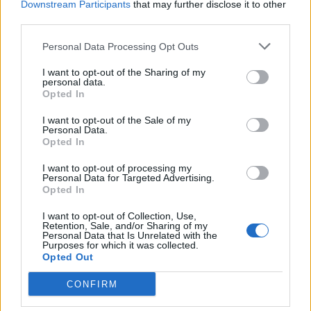
Downstream Participants
that may further disclose it to other
다른 게임들
third parties.
퍼즐
솔리테어
마작
스도쿠
Personal Data Processing Opt Outs
색상 배틀
지뢰 찾기
리버시
I want to opt-out of the Sharing of my
personal data.
백개먼
Opted In
I want to opt-out of the Sale of my
Personal Data.
Opted In
I want to opt-out of processing my
Personal Data for Targeted Advertising.
Opted In
I want to opt-out of Collection, Use,
Retention, Sale, and/or Sharing of my
Personal Data that Is Unrelated with the
Purposes for which it was collected.
Opted Out
CONFIRM