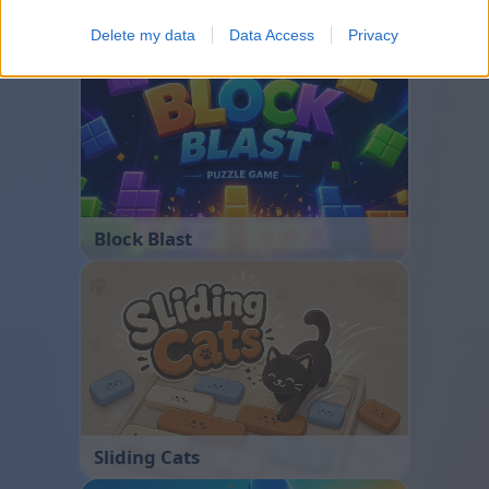
Bubble Shooter
Delete my data
Data Access
Privacy
Block Blast
Sliding Cats