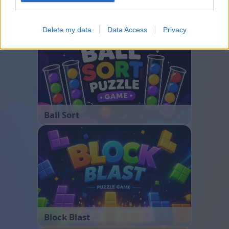
Bubble Shooter
Delete my data
Data Access
Privacy
Ball Sort
Block Blast