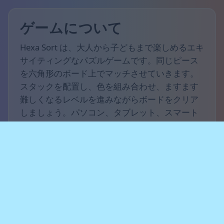
ゲームについて
Hexa Sort は、大人から子どもまで楽しめるエキ
サイティングなパズルゲームです。同じピース
を六角形のボード上でマッチさせていきます。
スタックを配置し、色を組み合わせ、ますます
難しくなるレベルを進みながらボードをクリア
しましょう。パソコン、タブレット、スマート
フォンで、リラックスしながらもやみつきにな
るゲームプレイをお楽しみください。
ゲームルール
このゲームの目標は、できるだけ多くのスコア
を獲得することです。ボード上にピースの山を
配置し、同じ色のグループを揃えて合体させて
消しましょう。手順を慎重に考え、連鎖を起こ