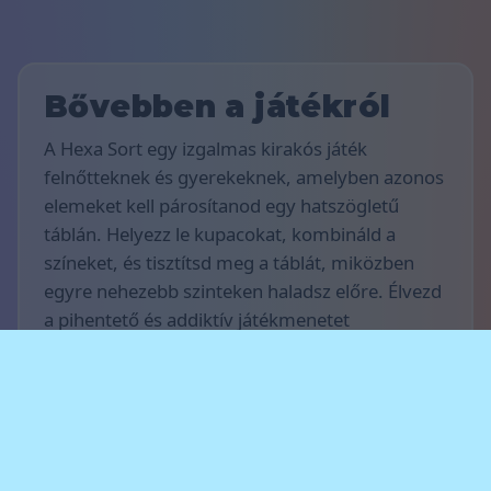
Bővebben a játékról
A Hexa Sort egy izgalmas kirakós játék
felnőtteknek és gyerekeknek, amelyben azonos
elemeket kell párosítanod egy hatszögletű
táblán. Helyezz le kupacokat, kombináld a
színeket, és tisztítsd meg a táblát, miközben
egyre nehezebb szinteken haladsz előre. Élvezd
a pihentető és addiktív játékmenetet
számítógépen, táblagépen vagy okostelefonon.
Játékszabályok
A játék célja, hogy minél több pontot szerezz.
Helyezz kupacokat a táblára, és párosíts azonos
színű csoportokat, hogy azok egyesüljenek és