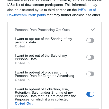
IAB’s list of downstream participants. This information may
Egyéb játékok
also be disclosed by us to third parties on the
IAB’s List of
Downstream Participants
that may further disclose it to other
Puzzles
Pasziánsz
Mahjong
third parties.
Sudoku
Colors Battle
Personal Data Processing Opt Outs
Minesweeper
Reversi
I want to opt-out of the Sharing of my
Backgammon
personal data.
Opted In
I want to opt-out of the Sale of my
Personal Data.
Opted In
I want to opt-out of processing my
Personal Data for Targeted Advertising.
Opted In
I want to opt-out of Collection, Use,
Retention, Sale, and/or Sharing of my
Personal Data that Is Unrelated with the
Purposes for which it was collected.
Opted Out