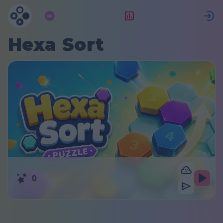
Előfizetés
Ranglista
Hexa Sort
0