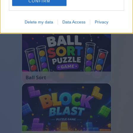
CONFIRM
Bubble Shooter
Delete my data
Data Access
Privacy
Ball Sort