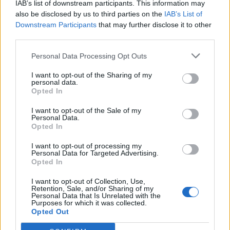
IAB’s list of downstream participants. This information may
Egyéb játékok
also be disclosed by us to third parties on the
IAB’s List of
Downstream Participants
that may further disclose it to other
third parties.
Puzzles
Pasziánsz
Mahjong
Sudoku
Colors Battle
Personal Data Processing Opt Outs
Minesweeper
Reversi
I want to opt-out of the Sharing of my
personal data.
Backgammon
Opted In
I want to opt-out of the Sale of my
Personal Data.
Opted In
I want to opt-out of processing my
Personal Data for Targeted Advertising.
Opted In
I want to opt-out of Collection, Use,
Retention, Sale, and/or Sharing of my
Personal Data that Is Unrelated with the
Purposes for which it was collected.
Opted Out