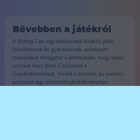
Bővebben a játékról
A Sliding Cats egy lebilincselő kirakós játék
felnőtteknek és gyerekeknek, amelyben
macskákat mozgatsz a játéktáblán, hogy teljes
sorokat hozz létre. Csúsztasd a
macskablokkokat, töröld a sorokat, és szerezz
pontokat egy pihentető játékélményben
számítógépen, tableten vagy okostelefonon.
Játékszabályok
A játék célja, hogy minél több pontot szerezz.
Mozgasd a macskákat vízszintesen, töltsd ki a
teljes sorokat, és tisztítsd meg a pályát, hogy
pontokat szerezz. Tervezd meg előre a