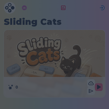
Előfizetés
Ranglista
Sliding Cats
0