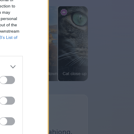
ection to
ou may
 personal
out of the
 downstream
B’s List of
tillgängliga i Mahjong.