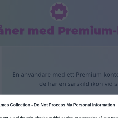
åner med Premium-
En användare med ett Premium-konto ä
de har en särskild ikon vid
mes Collection -
Do Not Process My Personal Information
to opt-out of the sale, sharing to third parties, or processing of your per