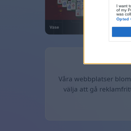
I want t
of my P
was col
Opted 
Våra webbplatser blom
välja att gå reklamfri