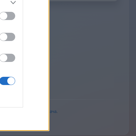
равця в усіх іграх.
у гри
гравців
ійності
та
Угода користувача
.
 більш відповідний.