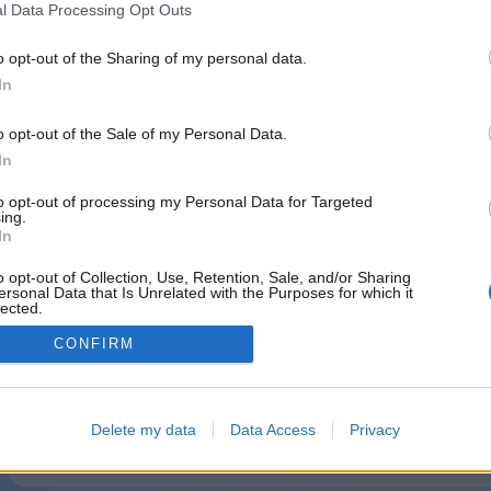
l Data Processing Opt Outs
Переваги Premium-акаунта:
o opt-out of the Sharing of my personal data.
In
Відсутність реклами в усіх іграх.
o opt-out of the Sale of my Personal Data.
Відображення Premium-статусу біля нікнейма г
In
Ексклюзивні пазли для Premium-гравців
to opt-out of processing my Personal Data for Targeted
ing.
Приватний мультиплеєр без обмежень по час
In
Статистика по приватним мультиплеєр іграм
o opt-out of Collection, Use, Retention, Sale, and/or Sharing
ersonal Data that Is Unrelated with the Purposes for which it
lected.
Ексклюзивні Маджонг пасьянси для Premium-
Out
CONFIRM
Продовжуючи, ви погоджуєтеся з нашими
Політика конфіденц
Delete my data
Data Access
Privacy
Передплату завжди можна буде скасувати або змінити план на