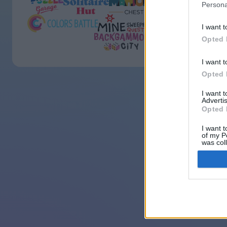
Persona
I want t
Opted 
I want t
Opted 
I want 
Advertis
Opted 
I want t
of my P
was col
Opted 