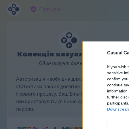
Підписка
Колекція казуальних ігор
Casual Ga
Один акаунт для всіх ігор.
If you wish 
sensitive in
Авторизація необхідна для збереження
confirm you
continue se
статистики ваших досягнень і налаштувань
information 
ігрового процесу. Ваш Email буде
further disc
використовуватися лише для нагадування
participants
пароля.
Downstream 