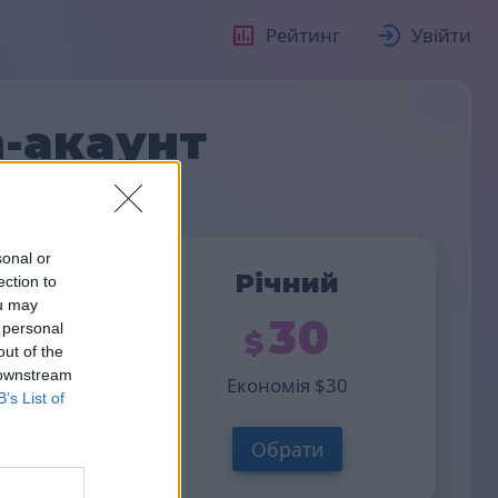
Рейтинг
Увійти
-акаунт
sonal or
чний
Річний
ection to
ou may
20
30
 personal
out of the
 downstream
ія
10
Економія
30
B’s List of