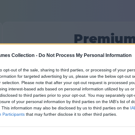
Premium
mes Collection -
Do Not Process My Personal Information
Оберіть план передплати:
to opt-out of the sale, sharing to third parties, or processing of your per
Помісячний
Піврі
formation for targeted advertising by us, please use the below opt-out s
r selection. Please note that after your opt-out request is processed y
5
eing interest-based ads based on personal information utilized by us or
disclosed to third parties prior to your opt-out. You may separately opt-
losure of your personal information by third parties on the IAB’s list of
Економ
. This information may also be disclosed by us to third parties on the
IA
Participants
that may further disclose it to other third parties.