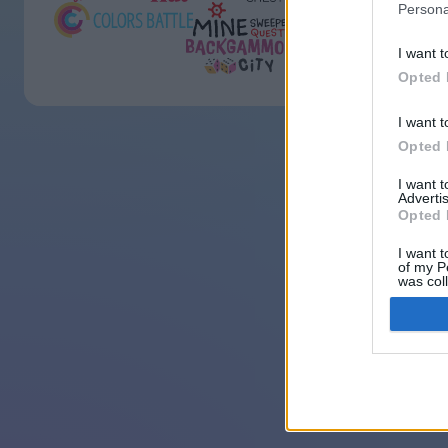
Persona
I want t
Opted 
I want t
Opted 
I want 
Advertis
Opted 
I want t
of my P
was col
Opted 