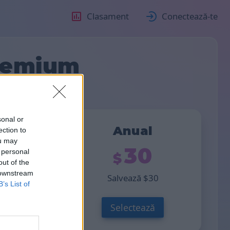
Clasament
Conectează-te
remium
sonal or
trial
Anual
ection to
ou may
20
30
 personal
out of the
 downstream
ză
10
Salvează
30
B’s List of