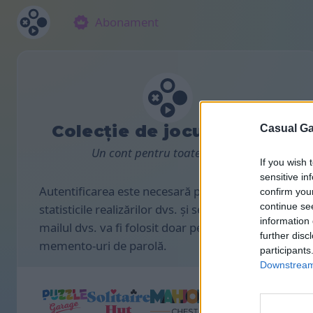
Abonament
Colecție de jocuri casual
Casual Ga
Un cont pentru toate jocurile.
If you wish 
sensitive in
Autentificarea este necesară pentru a salva
confirm you
continue se
statisticile realizărilor dvs. și setările de joc. E-
information 
mailul dvs. va fi folosit doar pentru a trimite
further disc
memento-uri de parolă.
participants
Downstream 