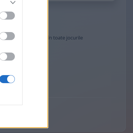
donimul jucătorului în toate jocurile
mium
t.