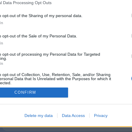
l Data Processing Opt Outs
Beneficiile contului Premium:
o opt-out of the Sharing of my personal data.
In
Fără reclame în toate jocurile
o opt-out of the Sale of my Personal Data.
Insigna de statut Premium este afișată lângă pseu
In
Puzzle-uri exclusive pentru jucătorii Premium
to opt-out of processing my Personal Data for Targeted
ing.
Multiplayer privat fără limită de timp
In
Statistici pentru jocurile multiplayer private
o opt-out of Collection, Use, Retention, Sale, and/or Sharing
ersonal Data that Is Unrelated with the Purposes for which it
lected.
Solitare Mahjong exclusive pentru jucătorii Pre
Out
CONFIRM
Continuând, ești de acord cu
Confidențialitate
și
Termeni
.
Delete my data
Data Access
Privacy
Poți oricând să anulezi abonamentul sau să alegi un plan mai potrivi