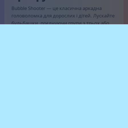
Bubble Shooter — це класична аркадна
головоломка для дорослих і дітей. Лускайте
бульбашки, поєднуючи групи з трьох або
більше одного кольору. Насолоджуйтеся
простим і розслаблювальним ігровим
процесом на комп’ютері, планшеті або
смартфоні.
Правила гри
Мета гри — набрати якомога більше очок.
Стріляйте бульбашками та поєднуйте групи
з трьох або більше одного кольору, щоб
вони лопалися й приносили вам очки.
Намагайтеся не допускати надто великого
скупчення бульбашок — якщо вони
дістануться нижньої частини екрана, гра
закінчується.