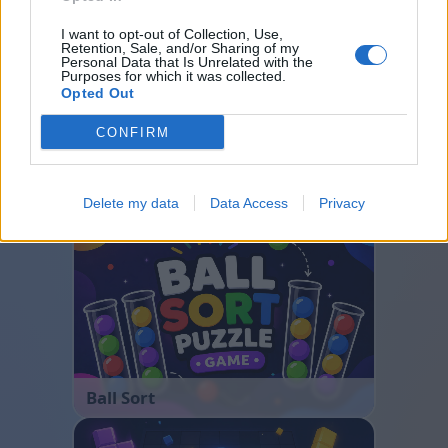
Судоку
Colors Battle
Сапер
I want to opt-out of Collection, Use,
Retention, Sale, and/or Sharing of my
Реверсі
Нарди
Personal Data that Is Unrelated with the
Purposes for which it was collected.
Opted Out
CONFIRM
Delete my data
Data Access
Privacy
Ball Sort